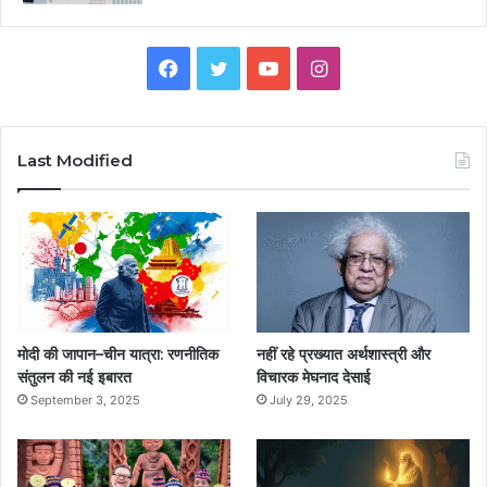
F
T
Y
I
a
w
o
n
c
i
u
s
Last Modified
e
t
T
t
b
t
u
a
o
e
b
g
o
r
e
r
मोदी की जापान–चीन यात्रा: रणनीतिक
नहीं रहे प्रख्यात अर्थशास्त्री और
k
a
संतुलन की नई इबारत
विचारक मेघनाद देसाई
September 3, 2025
July 29, 2025
m