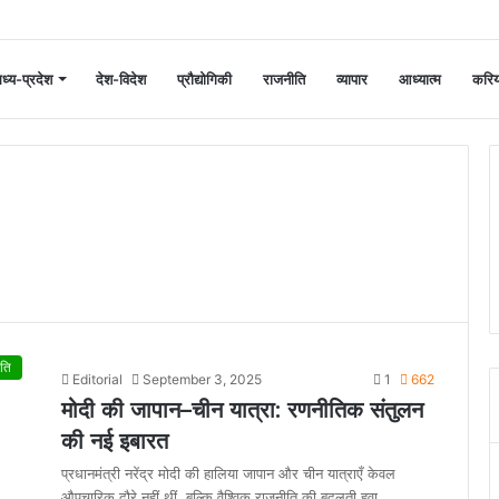
ध्य-प्रदेश
देश-विदेश
प्रौद्योगिकी
राजनीति
व्यापार
आध्यात्म
करि
ति
Editorial
September 3, 2025
1
662
मोदी की जापान–चीन यात्रा: रणनीतिक संतुलन
की नई इबारत
प्रधानमंत्री नरेंद्र मोदी की हालिया जापान और चीन यात्राएँ केवल
औपचारिक दौरे नहीं थीं, बल्कि वैश्विक राजनीति की बदलती हवा…