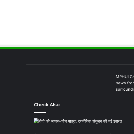
MPHULCHAL
news from
surroundi
Check Also