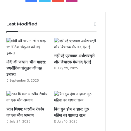
a
w
o
n
c
i
u
s
Last Modified
e
t
T
t
b
t
u
a
o
e
b
g
नहीं रहे प्रख्यात अर्थशास्त्री
मोदी की जापान–चीन यात्रा:
और विचारक मेघनाद देसाई
o
r
e
r
रणनीतिक संतुलन की नई
July 29, 2025
इबारत
k
a
September 3, 2025
m
रतन थियम: भारतीय रंगमंच
बिन गुरु होय न ज्ञान: गुरु
का एक मौन अध्याय
महिमा का शाश्वत सत्य
July 24, 2025
July 10, 2025