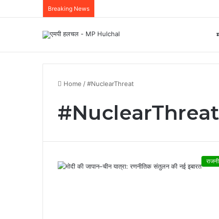
Breaking News
म
Home
/
#NuclearThreat
#NuclearThreat
राजनी